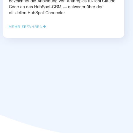
bezeichnet die Anbindung von Anthropics KI-Tool Claude
Code an das HubSpot-CRM — entweder über den
offiziellen HubSpot-Connector
MEHR ERFAHREN