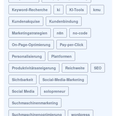
Keyword-Recherche
ki
KI-Tools
kmu
Kundenakquise
Kundenbindung
Marketingstrategien
n8n
no-code
On-Page-Optimierung
Pay-per-Click
Personalisierung
Plattformen
Produktivitätssteigerung
Reichweite
SEO
Sichtbarkeit
Social-Media-Marketing
Social Media
solopreneur
Suchmaschinenmarketing
Suchmaschinenoptimierung
wordpress