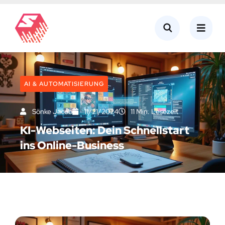
AI & AUTOMATISIERUNG
Sönke Jacob
11/21/2024
11 Min. Lesezeit
KI-Webseiten: Dein Schnellstart
ins Online-Business