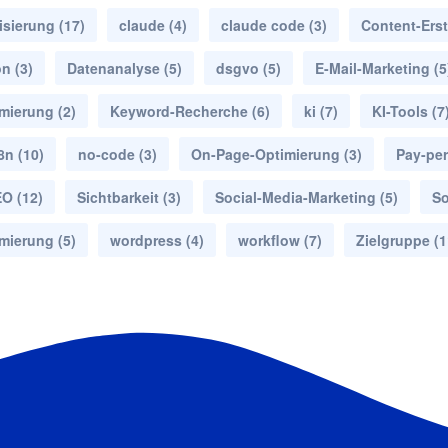
isierung
(17)
claude
(4)
claude code
(3)
Content-Erst
on
(3)
Datenanalyse
(5)
dsgvo
(5)
E-Mail-Marketing
(5
mierung
(2)
Keyword-Recherche
(6)
ki
(7)
KI-Tools
(7
8n
(10)
no-code
(3)
On-Page-Optimierung
(3)
Pay-per
EO
(12)
Sichtbarkeit
(3)
Social-Media-Marketing
(5)
So
mierung
(5)
wordpress
(4)
workflow
(7)
Zielgruppe
(1