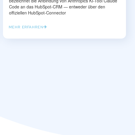
bezeichnet die Anbindung von Anthropics KI-Tool Claude
Code an das HubSpot-CRM — entweder über den
offiziellen HubSpot-Connector
MEHR ERFAHREN