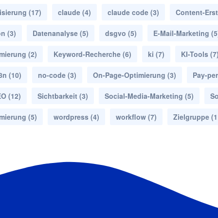
isierung
(17)
claude
(4)
claude code
(3)
Content-Erst
on
(3)
Datenanalyse
(5)
dsgvo
(5)
E-Mail-Marketing
(5
mierung
(2)
Keyword-Recherche
(6)
ki
(7)
KI-Tools
(7
8n
(10)
no-code
(3)
On-Page-Optimierung
(3)
Pay-per
EO
(12)
Sichtbarkeit
(3)
Social-Media-Marketing
(5)
So
mierung
(5)
wordpress
(4)
workflow
(7)
Zielgruppe
(1