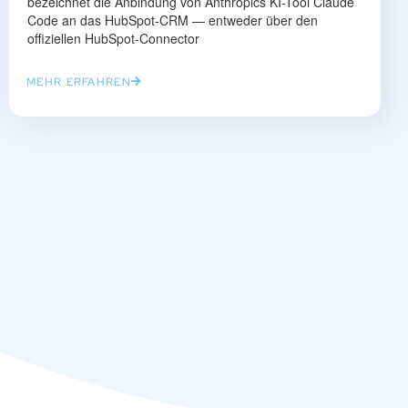
bezeichnet die Anbindung von Anthropics KI-Tool Claude
Code an das HubSpot-CRM — entweder über den
offiziellen HubSpot-Connector
MEHR ERFAHREN