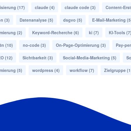
isierung
(17)
claude
(4)
claude code
(3)
Content-Erst
on
(3)
Datenanalyse
(5)
dsgvo
(5)
E-Mail-Marketing
(5
mierung
(2)
Keyword-Recherche
(6)
ki
(7)
KI-Tools
(7
8n
(10)
no-code
(3)
On-Page-Optimierung
(3)
Pay-per
EO
(12)
Sichtbarkeit
(3)
Social-Media-Marketing
(5)
So
mierung
(5)
wordpress
(4)
workflow
(7)
Zielgruppe
(1