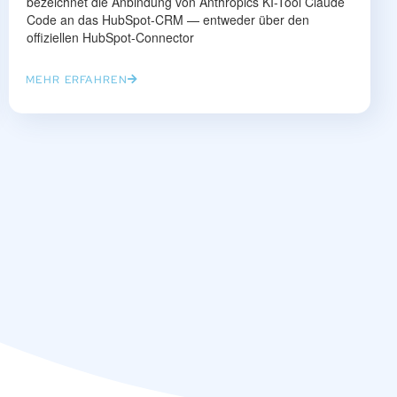
bezeichnet die Anbindung von Anthropics KI-Tool Claude
Code an das HubSpot-CRM — entweder über den
offiziellen HubSpot-Connector
MEHR ERFAHREN