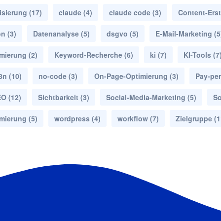
isierung
(17)
claude
(4)
claude code
(3)
Content-Erst
on
(3)
Datenanalyse
(5)
dsgvo
(5)
E-Mail-Marketing
(5
mierung
(2)
Keyword-Recherche
(6)
ki
(7)
KI-Tools
(7
8n
(10)
no-code
(3)
On-Page-Optimierung
(3)
Pay-per
EO
(12)
Sichtbarkeit
(3)
Social-Media-Marketing
(5)
So
mierung
(5)
wordpress
(4)
workflow
(7)
Zielgruppe
(1