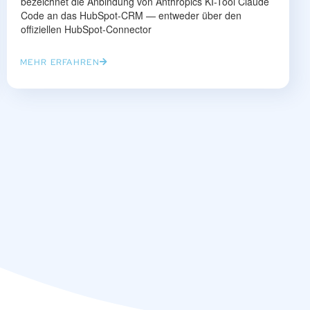
bezeichnet die Anbindung von Anthropics KI-Tool Claude
Code an das HubSpot-CRM — entweder über den
offiziellen HubSpot-Connector
MEHR ERFAHREN