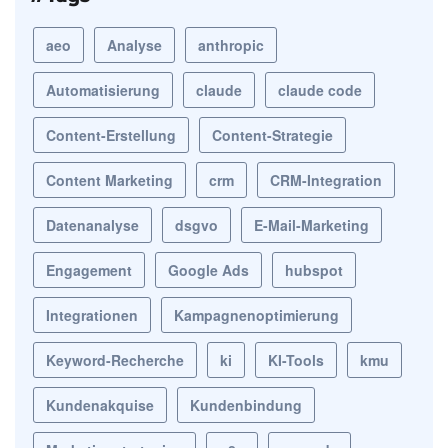
aeo
Analyse
anthropic
Automatisierung
claude
claude code
Content-Erstellung
Content-Strategie
Content Marketing
crm
CRM-Integration
Datenanalyse
dsgvo
E-Mail-Marketing
Engagement
Google Ads
hubspot
Integrationen
Kampagnenoptimierung
Keyword-Recherche
ki
KI-Tools
kmu
Kundenakquise
Kundenbindung