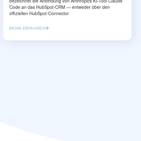
bezeichnet die Anbindung von Anthropics KI-Tool Claude
Code an das HubSpot-CRM — entweder über den
offiziellen HubSpot-Connector
MEHR ERFAHREN