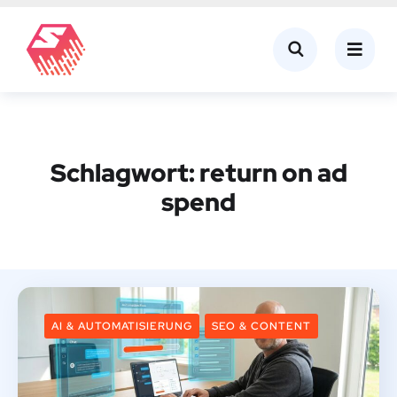
Schlagwort:
return on ad
spend
AI & AUTOMATISIERUNG
SEO & CONTENT